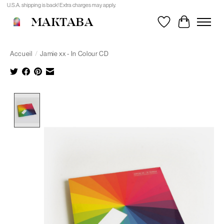
U.S.A. shipping is back! Extra charges may apply.
MAKTABA
Liste de souhait
Panier
Accueil
/
Jamie xx - In Colour CD
Product image slideshow Items