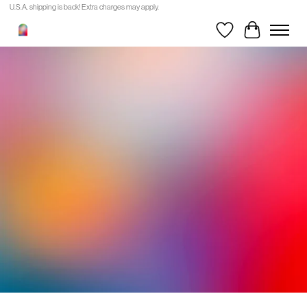
U.S.A. shipping is back! Extra charges may apply.
MAKTABA
Liste de souhait
Panier
MAKTABA est une
librairie-concept et une
boutique située dans un
bâtiment historique du
Vieux-Port de Montréal /
Tio:tiak'ke.