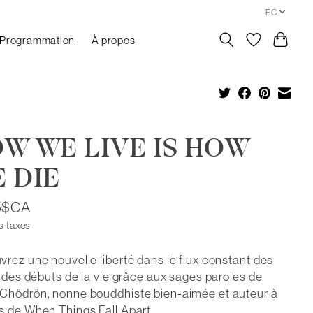
FC
Programmation
À propos
W WE LIVE IS HOW
 DIE
5$CA
s taxes
rez une nouvelle liberté dans le flux constant des
t des débuts de la vie grâce aux sages paroles de
Chödrön, nonne bouddhiste bien-aimée et auteur à
 de When Things Fall Apart.