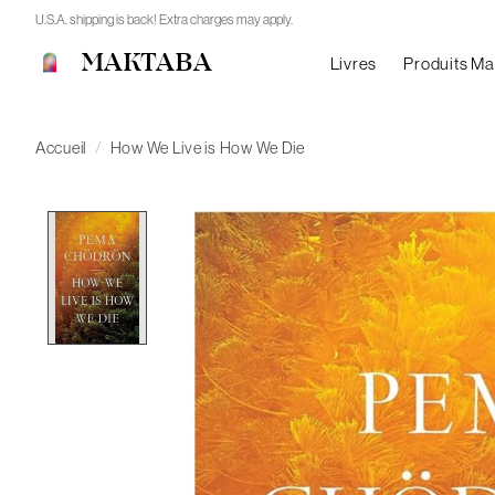
U.S.A. shipping is back! Extra charges may apply.
MAKTABA
Livres
Produits M
Accueil
/
How We Live is How We Die
Product image slideshow Items