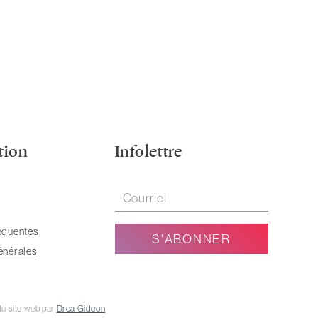
tion
Infolettre
équentes
énérales
u site web par
Drea Gideon