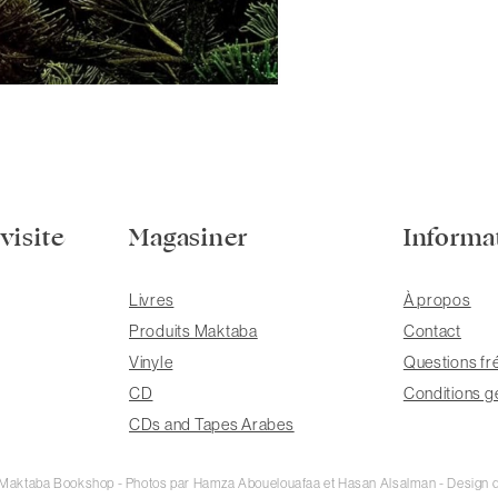
visite
Magasiner
Informa
Livres
À propos
Produits Maktaba
Contact
Vinyle
Questions fr
CD
Conditions g
CDs and Tapes Arabes
e Maktaba Bookshop - Photos par Hamza Abouelouafaa et Hasan Alsalman - Design d