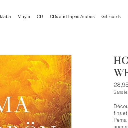
aktaba
Vinyle
CD
CDs and Tapes Arabes
Gift cards
HO
WE
28,9
Sans le
Découv
fins e
Pema 
succès