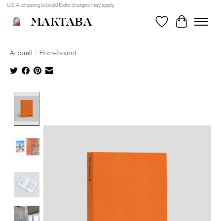
U.S.A. shipping is back! Extra charges may apply.
MAKTABA
Liste de souhait
Panier
Accueil
/
Homebound
Product image slideshow Items