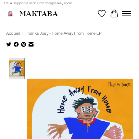
U.S.A. shipping is back! Extra charges may apply.
MAKTABA
Liste de souhait
Panier
Accueil
/
Thanks Joey - Home Away From Home LP
Product image slideshow Items