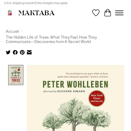
U.S.A. shipping is back! Extra charges may apply.
MAKTABA
Liste de souhait
Panier
Accueil
/
The Hidden Life of Trees: What They Feel, How They
Communicate―Discoveries from A Secret World
Product image slideshow Items