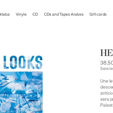
aktaba
Vinyle
CD
CDs and Tapes Arabes
Gift cards
HE
38,5
Sans le
Une le
descen
antico
sera j
Palesti