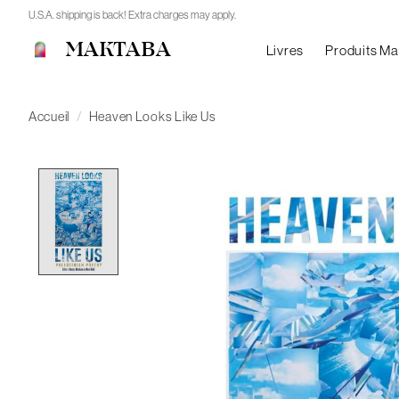
U.S.A. shipping is back! Extra charges may apply.
MAKTABA
Livres
Produits M
Accueil
/
Heaven Looks Like Us
Product image slideshow Items