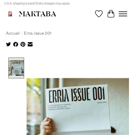
U.S.A. shipping is back! Extra charges may apply.
MAKTABA
Liste de souhait
Panier
Accueil
/
Erria: Issue 001
Product image slideshow Items