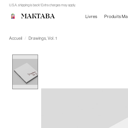
U.S.A. shipping is back! Extra charges may apply.
MAKTABA
Livres
Produits M
Accueil
/
Drawings, Vol. 1
Product image slideshow Items