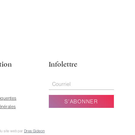
tion
Infolettre
équentes
énérales
u site web par
Drea Gideon