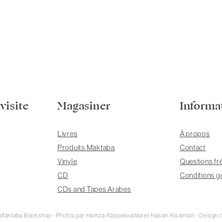
visite
Magasiner
Informa
Livres
À propos
Produits Maktaba
Contact
Vinyle
Questions fr
CD
Conditions g
CDs and Tapes Arabes
e Maktaba Bookshop - Photos par Hamza Abouelouafaa et Hasan Alsalman - Design d