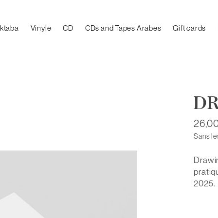
aktaba
Vinyle
CD
CDs and Tapes Arabes
Gift cards
DR
26,0
Sans le
Drawin
pratiq
2025.