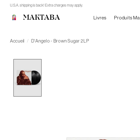
U.S.A. shipping is back! Extra charges may apply.
MAKTABA
Livres
Produits M
Accueil
/
D'Angelo - Brown Sugar 2LP
Product image slideshow Items