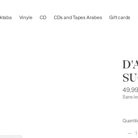
aktaba
Vinyle
CD
CDs and Tapes Arabes
Gift cards
D'
SU
49,9
Sans le
Quantité