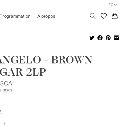
FC
Programmation
À propos
ANGELO - BROWN
GAR 2LP
9$CA
s taxes
 :