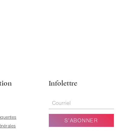
tion
Infolettre
équentes
énérales