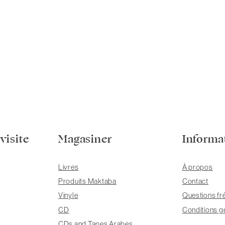
visite
Magasiner
Informa
Livres
À propos
Produits Maktaba
Contact
Vinyle
Questions fr
CD
Conditions g
CDs and Tapes Arabes