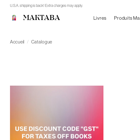
U.S.A. shipping is back! Extra charges may apply.
MAKTABA
Livres
Produits M
Accueil
/
Catalogue