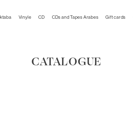
aktaba
Vinyle
CD
CDs and Tapes Arabes
Gift cards
CATALOGUE