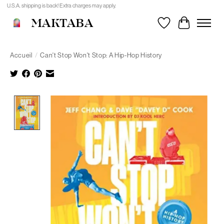
U.S.A. shipping is back! Extra charges may apply.
MAKTABA
Liste de souhait
Panier
Accueil
/
Can't Stop Won't Stop: A Hip-Hop History
Product image slideshow Items