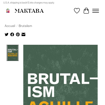
U.S.A. shipping is back! Extra charges may apply.
MAKTABA
Liste de souhait
Panier
Accueil
/
Brutalism
Product image slideshow Items