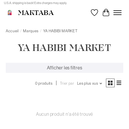
U.S.A. shipping is back! Extra charges may apply.
MAKTABA
Liste de souhait
Panier
Accueil
/
Marques
/
YA HABIBI MARKET
YA HABIBI MARKET
Afficher les filtres
0 produits
Trier par
Les plus vus
Aucun produit n'a été trouvé