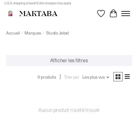
U.S.A. shipping is back! Extra charges may apply.
MAKTABA
Liste de souhait
Panier
Accueil
/
Marques
/
Studio Jebel
Afficher les filtres
0 produits
Trier par
Les plus vus
Aucun produit n'a été trouvé