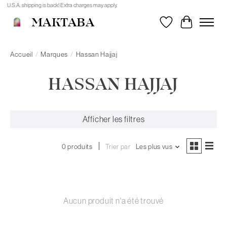
U.S.A. shipping is back! Extra charges may apply.
MAKTABA
Liste de souhait
Panier
Accueil
/
Marques
/
Hassan Hajjaj
HASSAN HAJJAJ
Afficher les filtres
0 produits
Trier par
Les plus vus
Aucun produit n'a été trouvé