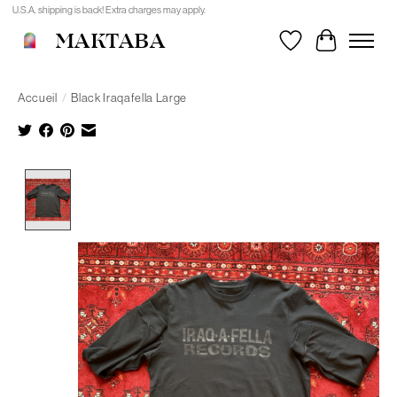
U.S.A. shipping is back! Extra charges may apply.
MAKTABA
Liste de souhait
Panier
Accueil
/
Black Iraqafella Large
Product image slideshow Items