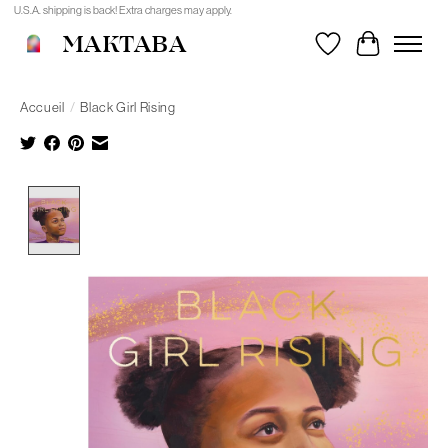
U.S.A. shipping is back! Extra charges may apply.
MAKTABA
Liste de souhait
Panier
Accueil
/
Black Girl Rising
Product image slideshow Items