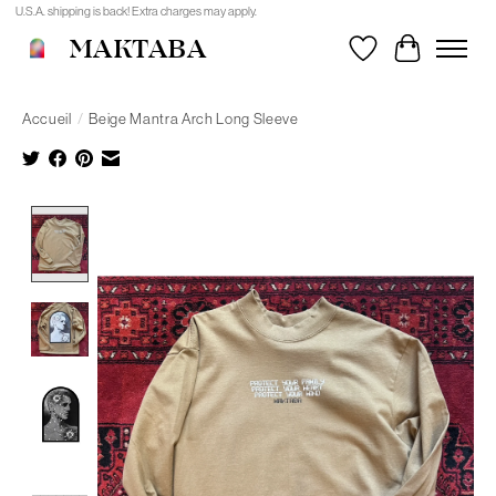
U.S.A. shipping is back! Extra charges may apply.
MAKTABA
Liste de souhait
Panier
Accueil
/
Beige Mantra Arch Long Sleeve
Product image slideshow Items