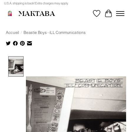
U.S.A. shipping is back! Extra charges may apply.
MAKTABA
Liste de souhait
Panier
Accueil
/
Beastie Boys - iLL Communications
Product image slideshow Items