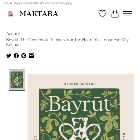
U.S.A. shipping is back! Extra charges may apply.
MAKTABA
Liste de souhait
Panier
Accueil
/
Bayrut: The Cookbook: Recipes from the Heart of a Lebanese City
Kitchen
Product image slideshow Items