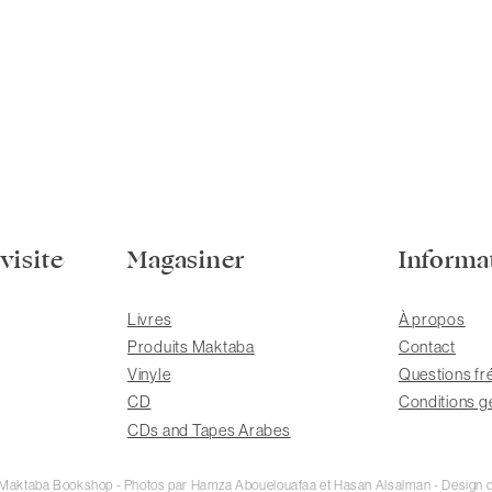
visite
Magasiner
Informa
Livres
À propos
Produits Maktaba
Contact
Vinyle
Questions fr
CD
Conditions g
CDs and Tapes Arabes
e Maktaba Bookshop - Photos par Hamza Abouelouafaa et Hasan Alsalman - Design d