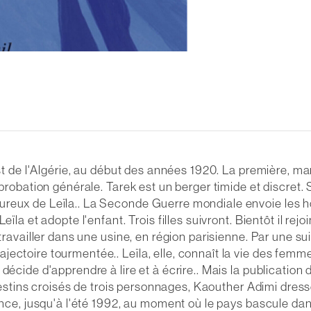
est de l'Algérie, au début des années 1920. La première, m
probation générale. Tarek est un berger timide et discret. Sa
reux de Leïla.. La Seconde Guerre mondiale envoie les ho
ïla et adopte l'enfant. Trois filles suivront. Bientôt il rejo
 travailler dans une usine, en région parisienne. Par une s
jectoire tourmentée.. Leïla, elle, connaît la vie des fem
décide d'apprendre à lire et à écrire.. Mais la publication
s destins croisés de trois personnages, Kaouther Adimi dress
ance, jusqu'à l'été 1992, au moment où le pays bascule dans