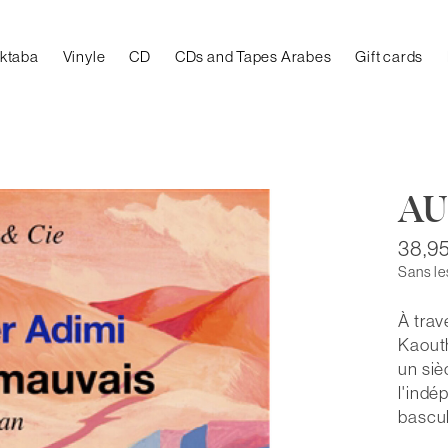
aktaba
Vinyle
CD
CDs and Tapes Arabes
Gift cards
AU
38,9
Sans le
À trav
Kaouth
un siè
l'indé
bascul