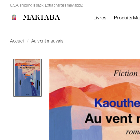
U.S.A. shipping is back! Extra charges may apply.
MAKTABA
Livres
Produits M
Accueil
/
Au vent mauvais
Product image slideshow Items