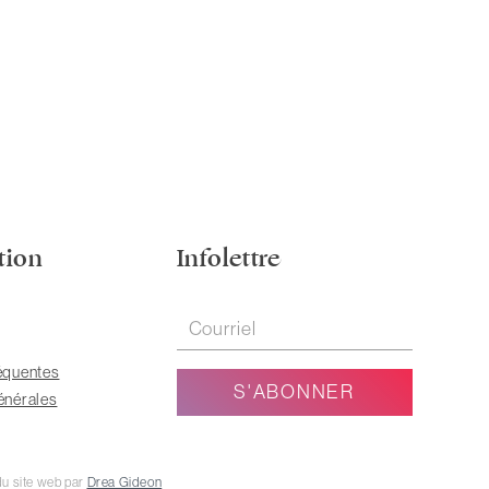
tion
Infolettre
équentes
énérales
u site web par
Drea Gideon