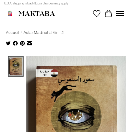
U.S.A. shipping is back! Extra charges may apply.
MAKTABA
Liste de souhait
Panier
Accueil
/
Asfar Madinat al 6in - 2
Product image slideshow Items