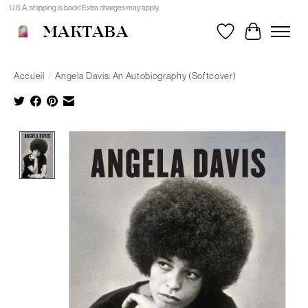
U.S.A. shipping is back! Extra charges may apply.
MAKTABA
Liste de souhait
Panier
Accueil
/
Angela Davis: An Autobiography (Softcover)
Product image slideshow Items