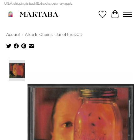
U.S.A. shipping is back! Extra charges may apply.
MAKTABA
Liste de souhait
Panier
Accueil
/
Alice In Chains - Jar of Flies CD
Product image slideshow Items