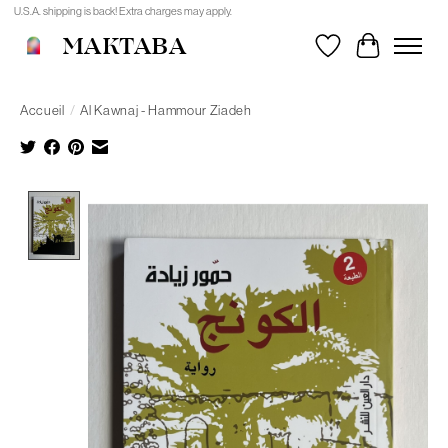
U.S.A. shipping is back! Extra charges may apply.
MAKTABA
Liste de souhait
Panier
Accueil
/
Al Kawnaj - Hammour Ziadeh
Product image slideshow Items