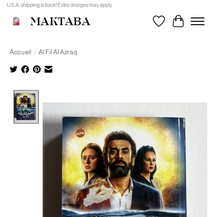
U.S.A. shipping is back! Extra charges may apply.
MAKTABA
Liste de souhait
Panier
Accueil
/
Al Fil Al Azraq
Product image slideshow Items