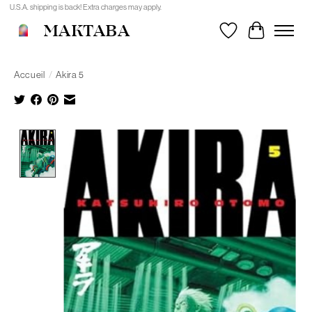
U.S.A. shipping is back! Extra charges may apply.
MAKTABA
Liste de souhait
Panier
Accueil
/
Akira 5
Product image slideshow Items