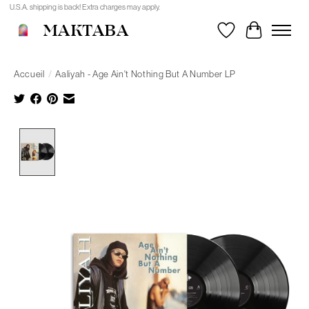
U.S.A. shipping is back! Extra charges may apply.
MAKTABA
Liste de souhait
Panier
Accueil
/
Aaliyah - Age Ain't Nothing But A Number LP
Product image slideshow Items