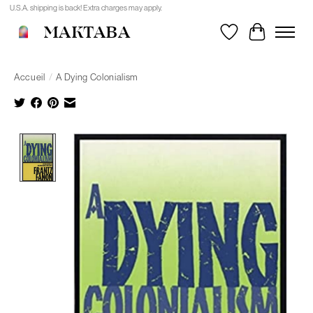
U.S.A. shipping is back! Extra charges may apply.
MAKTABA
Liste de souhait
Panier
Accueil
/
A Dying Colonialism
Product image slideshow Items