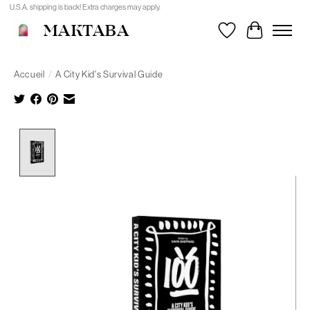
U.S.A. shipping is back! Extra charges may apply.
MAKTABA
Liste de souhait
Panier
Accueil
/
A City Kid's Survival Guide
Product image slideshow Items