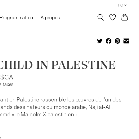
FC
Programmation
À propos
CHILD IN PALESTINE
5$CA
s taxes
ant en Palestine rassemble les œuvres de l'un des
rands dessinateurs du monde arabe, Naji al-Ali,
mé « le Malcolm X palestinien ».