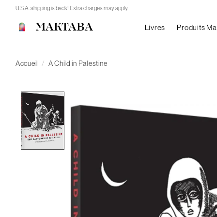
U.S.A. shipping is back! Extra charges may apply.
MAKTABA
Livres
Produits M
Accueil
/
A Child in Palestine
Product image slideshow Items