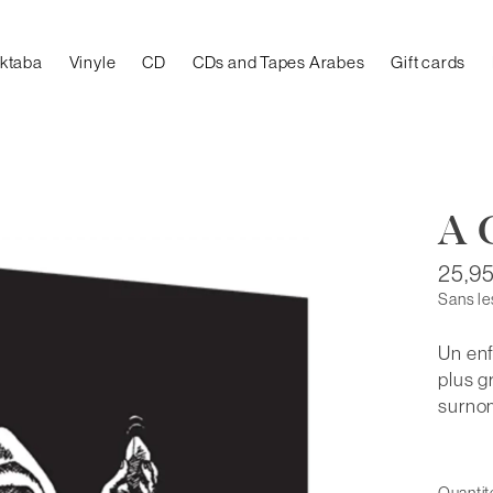
aktaba
Vinyle
CD
CDs and Tapes Arabes
Gift cards
A 
25,9
Sans le
Un enf
plus g
surnom