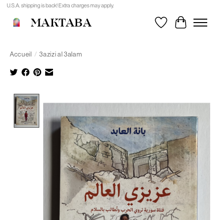
U.S.A. shipping is back! Extra charges may apply.
MAKTABA
Liste de souhait
Panier
Accueil
/
3azizi al 3alam
Product image slideshow Items