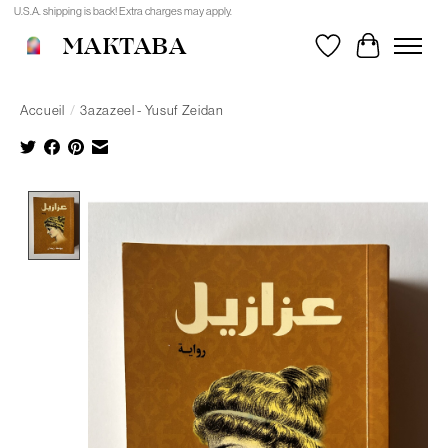
U.S.A. shipping is back! Extra charges may apply.
MAKTABA
Liste de souhait
Panier
Accueil
/
3azazeel - Yusuf Zeidan
Product image slideshow Items