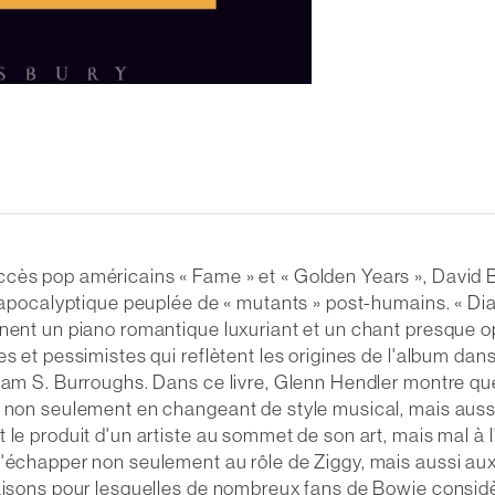
ccès pop américains « Fame » et « Golden Years », David
ost-apocalyptique peuplée de « mutants » post-humains. «
inent un piano romantique luxuriant et un chant presque 
es et pessimistes qui reflètent les origines de l'album d
lliam S. Burroughs. Dans ce livre, Glenn Hendler montre
 non seulement en changeant de style musical, mais aussi 
e produit d'un artiste au sommet de son art, mais mal à l'ai
échapper non seulement au rôle de Ziggy, mais aussi aux co
raisons pour lesquelles de nombreux fans de Bowie consid