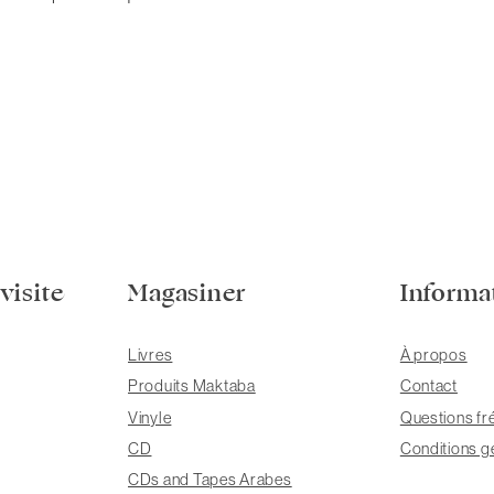
visite
Magasiner
Informa
Livres
À propos
Produits Maktaba
Contact
Vinyle
Questions fr
CD
Conditions g
CDs and Tapes Arabes