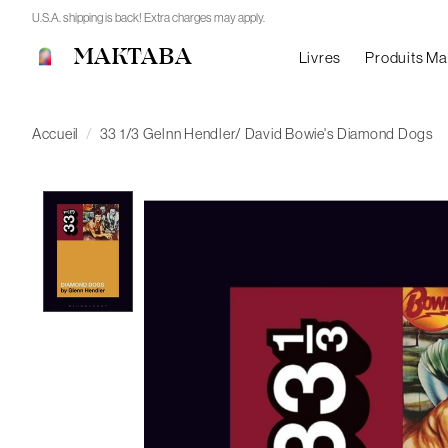
U.S.A. shipping is back! Extra charges may apply.
MAKTABA
Livres
Produits M
Accueil
/
33 1/3 Gelnn Hendler/ David Bowie's Diamond Dogs
Product image slideshow Items