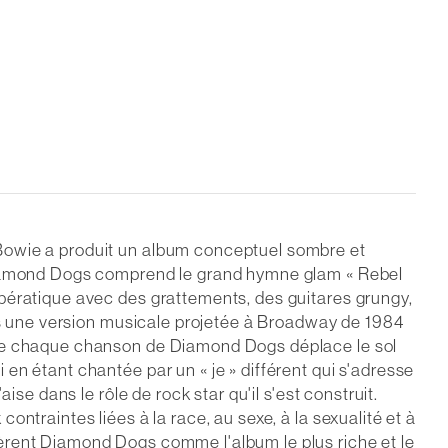
 Bowie a produit un album conceptuel sombre et
 Diamond Dogs comprend le grand hymne glam « Rebel
opératique avec des grattements, des guitares grungy,
ans une version musicale projetée à Broadway de 1984
 que chaque chanson de Diamond Dogs déplace le sol
en étant chantée par un « je » différent qui s'adresse
se dans le rôle de rock star qu'il s'est construit.
ntraintes liées à la race, au sexe, à la sexualité et à
èrent Diamond Dogs comme l'album le plus riche et le