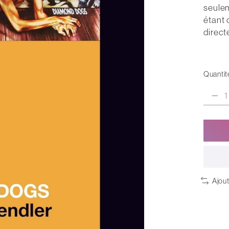
seulem
étant 
direct
Quantité
Ajou