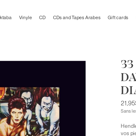
aktaba
Vinyle
CD
CDs and Tapes Arabes
Gift cards
33
DA
D
21,9
Sans le
Hendle
vos pi