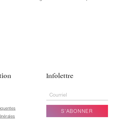
tion
Infolettre
équentes
énérales