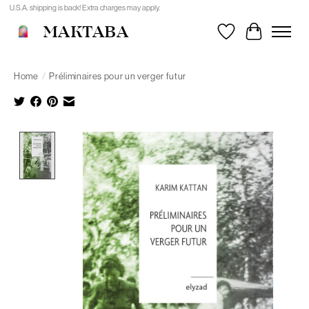
U.S.A. shipping is back! Extra charges may apply.
MAKTABA
Wishlist
Cart
Home
/
Préliminaires pour un verger futur
Product image slideshow Items