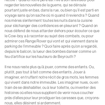
regarder les nouvelles de la guerre, qui se déroule
pourtant juste en bas, dans la rue, ou bien qu’il est parti en
voyage sans qu’on sache où ni quand il reviendra ? Quand
nos mères s’enferment toutes les nuits dans la cuisine
pour s’échanger des confidences en pleurant ? Quand on
nous défend de nous attarder dehors pour écouter ce que
le Cow-boy a à raconter au sujet des combats, ou pour
admirer ces Range Rover qui vont et qui viennent dans le
parking de l’immeuble ? Quoi faire après qu’on a regardé,
depuis le balcon, la lueur des bombes danser comme un
feu d’artifice sur les hauteurs de Beyrouth ?
Il ne nous reste plus qu’à jouer, comme des enfants. Ou,
plutôt, pas tout à fait comme des enfants. Jouer à
imaginer, en truffant notre récit de gros mots, les femmes
qui vivent dans notre immeuble. Les imaginer nues, ou en
train de se déshabiller, ou à leur toilette, ou inventer des
histoires où elles nous supplient de venir nous coucher
près d’elles pour leur prodiguer les caresses que, croyons-
nous, elles désirent si ardemment.