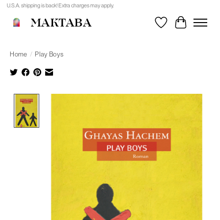
U.S.A. shipping is back! Extra charges may apply.
MAKTABA
Wishlist
Cart
Home
/
Play Boys
Product image slideshow Items