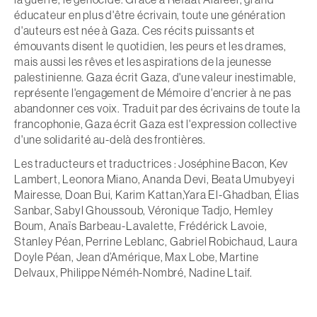
éducateur en plus d'être écrivain, toute une génération
d'auteurs est née à Gaza. Ces récits puissants et
émouvants disent le quotidien, les peurs et les drames,
mais aussi les rêves et les aspirations de la jeunesse
palestinienne.
Gaza écrit Gaza
, d'une valeur inestimable,
représente l'engagement de Mémoire d'encrier à ne pas
abandonner ces voix. Traduit par des écrivains de toute la
francophonie,
Gaza écrit Gaza
est l'expression collective
d'une solidarité au-delà des frontières.
Les traducteurs et traductrices : Joséphine Bacon, Kev
Lambert, Leonora Miano, Ananda Devi, Beata Umubyeyi
Mairesse, Doan Bui, Karim Kattan,Yara El-Ghadban, Élias
Sanbar, Sabyl Ghoussoub, Véronique Tadjo, Hemley
Boum, Anaïs Barbeau-Lavalette, Frédérick Lavoie,
Stanley Péan, Perrine Leblanc, Gabriel Robichaud, Laura
Doyle Péan, Jean d’Amérique, Max Lobe, Martine
Delvaux, Philippe Néméh-Nombré, Nadine Ltaif.