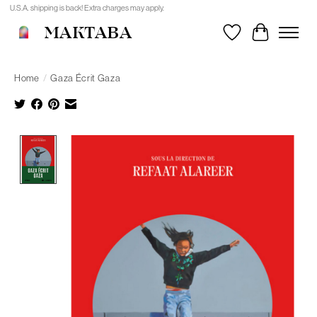
U.S.A. shipping is back! Extra charges may apply.
MAKTABA
Wishlist
Cart
Home
/
Gaza Écrit Gaza
Product image slideshow Items